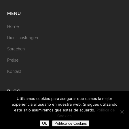
MENU
Home
Dienstleistungen
Sprachen
Preise
Kontakt
BLOG
Utilizamos cookies para asegurar que damos la mejor
experiencia al usuario en nuestra web. Si sigues utilizando
Kunden-Spotlight: LOVOO
este sitio asumiremos que estás de acuerdo.
Política de
1 September, 2020
Cookies
Ok
Política de Cookies
Regnen Clouds immer und kann man alle Cookies?