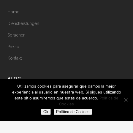
Home
Dienstleistungen
Sprachen
Preise
Kontakt
BLOG
Utilizamos cookies para asegurar que damos la mejor
experiencia al usuario en nuestra web. Si sigues utilizando
Kunden-Spotlight: LOVOO
este sitio asumiremos que estás de acuerdo.
Política de
1 September, 2020
Cookies
Ok
Política de Cookies
Regnen Clouds immer und kann man alle Cookies?
11 Juni, 2020